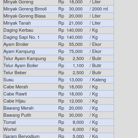
Minyak Goreng
Rp 18,000
/ Liter
Minyak Goreng Bimoli
Rp 30,000
/ 2000 ml
Minyak Goreng Biasa
Rp 20,000
/ Liter
Minyak Tanah
Rp 21,000
/ Liter
Daging Kerbau
Rp 140,000
/ Kg
Daging Sapi No. 1
Rp 140,000
/ Kg
Ayam Broiler
Rp 55,000
/ Ekor
Ayam Kampung
Rp 75,000
/ Ekor
Telur Ayam Kampung
Rp 2,500
/ Butir
Telur Ayam Boiler
Rp 1,100
/ Butir
Telur Beber
Rp 2,500
/ Butir
Susu
Rp 13,000
/ Kaleng
Cabe Merah
Rp 18,000
/ Kg
Cabe Rawit
Rp 18,000
/ Kg
Cabe Hijau
Rp 12,000
/ Kg
Bawang Merah
Rp 20,000
/ Kg
Bawang Putih
Rp 30,000
/ Kg
Tomat
Rp 8,000
/ Kg
Wortel
Rp 6,000
/ Kg
Garam Beryodium
Rp 5,000
/ Kg