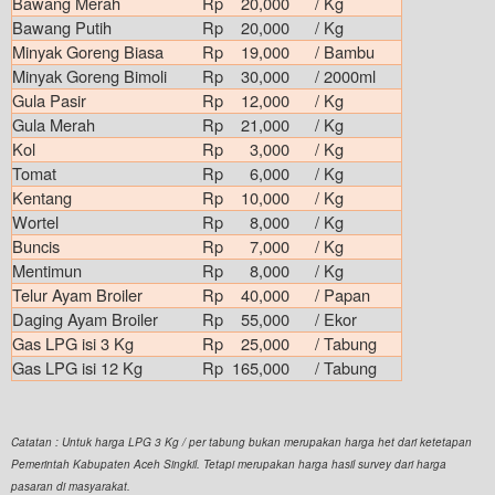
Bawang Merah
Rp 20,000
/ Kg
Bawang Putih
Rp 20,000
/ Kg
Minyak Goreng Biasa
Rp 19,000
/ Bambu
Minyak Goreng Bimoli
Rp 30,000
/ 2000ml
Gula Pasir
Rp 12,000
/ Kg
Gula Merah
Rp 21,000
/ Kg
Kol
Rp 3,000
/ Kg
Tomat
Rp 6,000
/ Kg
Kentang
Rp 10,000
/ Kg
Wortel
Rp 8,000
/ Kg
Buncis
Rp 7,000
/ Kg
Mentimun
Rp 8,000
/ Kg
Telur Ayam Broiler
Rp 40,000
/ Papan
Daging Ayam Broiler
Rp 55,000
/ Ekor
Gas LPG isi 3 Kg
Rp 25,000
/ Tabung
Gas LPG isi 12 Kg
Rp 165,000
/ Tabung
Catatan : Untuk harga LPG 3 Kg / per tabung bukan merupakan harga het dari ketetapan
Pemerintah Kabupaten Aceh Singkil. Tetapi merupakan harga hasil survey dari harga
pasaran di masyarakat.