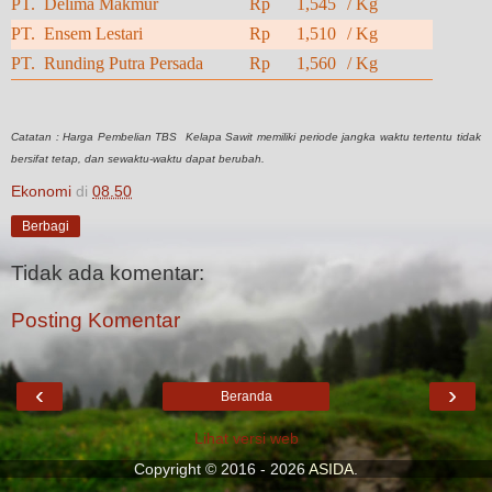
PT. Delima Makmur
Rp 1,545
/ Kg
PT. Ensem Lestari
Rp 1,510
/ Kg
PT. Runding Putra Persada
Rp 1,560
/ Kg
Catatan : Harga Pembelian TBS Kelapa Sawit memiliki periode jangka waktu tertentu tidak
bersifat tetap, dan sewaktu-waktu dapat berubah.
Ekonomi
di
08.50
Berbagi
Tidak ada komentar:
Posting Komentar
‹
›
Beranda
Lihat versi web
Copyright © 2016 - 2026
ASIDA
.