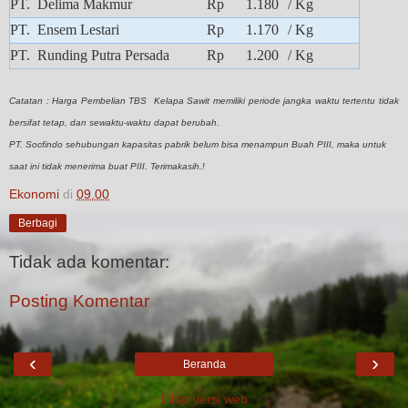
PT. Delima Makmur
Rp 1.180
/ Kg
PT. Ensem Lestari
Rp 1.170
/ Kg
PT. Runding Putra Persada
Rp 1.200
/ Kg
Catatan : Harga Pembelian TBS Kelapa Sawit memiliki periode jangka waktu tertentu tidak
bersifat tetap, dan sewaktu-waktu dapat berubah.
PT. Socfindo sehubungan kapasitas pabrik belum bisa menampun Buah PIII, maka untuk
saat ini tidak menerima buat PIII. Terimakasih.!
Ekonomi
di
09.00
Berbagi
Tidak ada komentar:
Posting Komentar
‹
›
Beranda
Lihat versi web