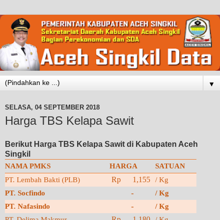
▼
SELASA, 04 SEPTEMBER 2018
Harga TBS Kelapa Sawit
Berikut Harga TBS Kelapa Sawit di Kabupaten Aceh
Singkil
NAMA PMKS
HARGA
SATUAN
Rp 1,155
PT. Lembah Bakti (PLB)
/ Kg
-
PT. Socfindo
/ Kg
-
PT. Nafasindo
/ Kg
Rp 1,180
PT. Delima Makmur
/ Kg