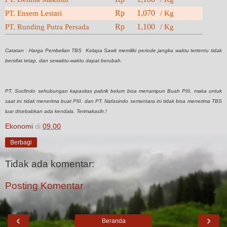
Rp 1,070
PT. Ensem Lestari
/ Kg
Rp 1,100
PT. Runding Putra Persada
/ Kg
Catatan : Harga Pembelian TBS Kelapa Sawit memiliki periode jangka waktu tertentu tidak
bersifat tetap, dan sewaktu-waktu dapat berubah.
PT. Socfindo sehubungan kapasitas pabrik belum bisa menampun Buah PIII, maka untuk
saat ini tidak menerima buat PIII. dan PT. Nafasindo sementara ini tidak bisa menerima TBS
luar disebabkan ada kendala. Terimakasih.!
Ekonomi
di
09.00
Berbagi
Tidak ada komentar:
Posting Komentar
‹
›
Beranda