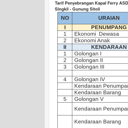
Tarif Penyebrangan Kapal Ferry AS
Singkil - Gunung Sitoli
N
O
URAIAN
I
PENUMPANG
1
Ekonomi Dewasa
2
Ekonomi Anak
II
KENDARAAN
1
Golongan I
2
Golongan
II
3
Golongan
III
4
Golongan
IV
Kendaraan Penumpa
Kendaraan
Barang
5
Golongan
V
Kendaraan
Penumpa
Kendaraan
Barang