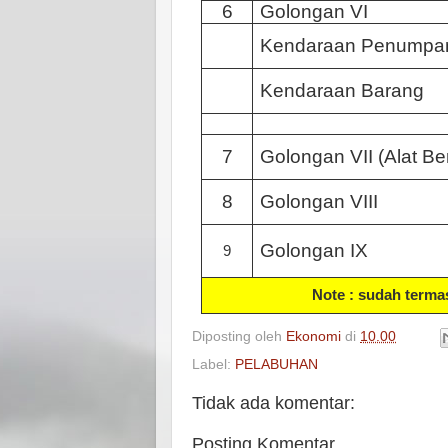
6
Golongan
VI
Kendaraan
Penumpa
Kendaraan
Barang
7
Golongan
VII (Alat Be
8
Golongan
VIII
Golongan
IX
9
Note : sudah terma
Diposting oleh
Ekonomi
di
10.00
Label:
PELABUHAN
Tidak ada komentar:
Posting Komentar