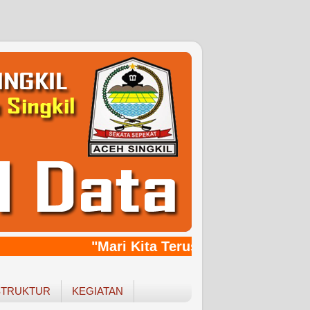
"Mari Kita Terus Bersinergy, Bang
STRUKTUR
KEGIATAN