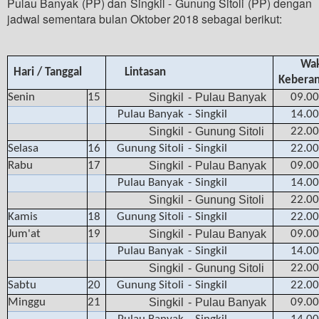
Pulau Banyak (PP) dan Singkil - Gunung Sitoli (PP) dengan
jadwal sementara bulan Oktober 2018 sebagai berikut:
Wa
Hari / Tanggal
Lintasan
Kebera
Senin
15
Singkil
-
Pulau Banyak
09.00
Pulau Banyak
-
Singkil
14.00
Singkil
-
Gunung Sitoli
22.00
Selasa
16
Gunung Sitoli
-
Singkil
22.00
Rabu
17
Singkil
-
Pulau Banyak
09.00
Pulau Banyak
-
Singkil
14.00
Singkil
-
Gunung Sitoli
22.00
Kamis
18
Gunung Sitoli
-
Singkil
22.00
Jum'at
19
Singkil
-
Pulau Banyak
09.00
Pulau Banyak
-
Singkil
14.00
Singkil
-
Gunung Sitoli
22.00
Sabtu
20
Gunung Sitoli
-
Singkil
22.00
Minggu
21
Singkil
-
Pulau Banyak
09.00