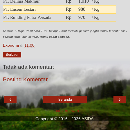
Rp 1,010
PT. Delima Makmur
/ Kg
Rp 980
PT. Ensem Lestari
/ Kg
Rp 970
PT. Runding Putra Persada
/ Kg
Catatan : Harga Pembelian TBS Kelapa Sawit memiliki periode jangka waktu tertentu tidak
bersifat tetap, dan sewaktu-waktu dapat berubah.
Ekonomi
di
11.00
Berbagi
Tidak ada komentar:
Posting Komentar
‹
›
Beranda
Lihat versi web
Copyright © 2016 - 2026
ASIDA
.