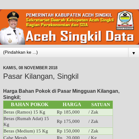
▼
KAMIS, 08 NOVEMBER 2018
Pasar Kilangan, Singkil
Harga Bahan Pokok di Pasar Mingguan Kilangan,
Singkil;
BAHAN POKOK
HARGA
SATUAN
Beras (Ramos) 15 Kg
Rp 185,000
/ Zak
Beras (Rumah Adat) 15
Rp 175,000
/ Zak
Kg
Beras (Medium) 15 Kg
Rp 150,000
/ Zak
Cabe Merah
Rp 20,000
/ Kg