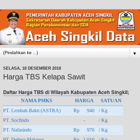
▼
SELASA, 18 DESEMBER 2018
Harga TBS Kelapa Sawit
Daftar Harga TBS di Wilayah Kabupaten Aceh Singkil;
NAMA PMKS
HARGA
SATUAN
PT. Lembah Bakti (ASTRA)
Rp 940
/ Kg
PT. Socfindo
-
/ Kg
PT. Nafasindo
Rp 970
/ Kg
PT. Delima Makmur
Rp 1,010
/ Kg