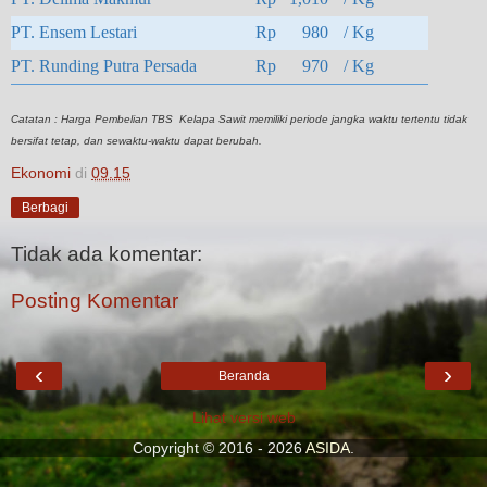
PT. Ensem Lestari
Rp 980
/ Kg
PT. Runding Putra Persada
Rp 970
/ Kg
Catatan : Harga Pembelian TBS Kelapa Sawit memiliki periode jangka waktu tertentu tidak
bersifat tetap, dan sewaktu-waktu dapat berubah.
Ekonomi
di
09.15
Berbagi
Tidak ada komentar:
Posting Komentar
‹
›
Beranda
Lihat versi web
Copyright © 2016 - 2026
ASIDA
.