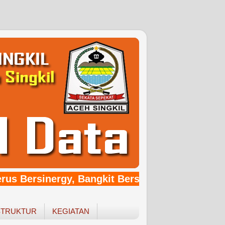
rus Bersinergy, Bangkit Bersama Pemerintahan
STRUKTUR
KEGIATAN