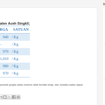
ten Aceh Singkil;
RGA
SATUAN
940
/ Kg
-
/ Kg
970
/ Kg
,010
/ Kg
980
/ Kg
970
/ Kg
eriode jangka waktu tertentu tidak bersifat tetap, dan sewaktu-waktu dapat