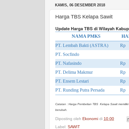
KAMIS, 06 DESEMBER 2018
Harga TBS Kelapa Sawit
Update Harga TBS di Wilayah Kabupa
NAMA PMKS
HA
PT. Lembah Bakti (ASTRA)
Rp 
PT. Socfindo
PT. Nafasindo
Rp 
PT. Delima Makmur
Rp 1
PT. Ensem Lestari
Rp 
PT. Runding Putra Persada
Rp 
Catatan : Harga Pembelian TBS Kelapa Sawit memiliki p
berubah.
Diposting oleh
Ekonomi
di
10.00
Label:
SAWIT