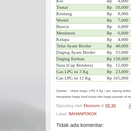
Kol
Rp 4,000
Tomat
Rp 10,000
Kentang
Rp 8,000
Wortel
Rp 7,000
Buncis
Rp 6,000
Mentimun
Rp 6,000
Kelapa
Rp 4,000
Telur Ayam Broiler
Rp 40,000
Daging Ayam Broiler
Rp 55,000
Daging Kerbau
Rp 150,000
Susu (Cap Bendera)
Rp 15,000
Gas LPG isi 3 Kg
Rp 23,000
Gas LPG isi 12 Kg
Rp 165,000
Catatan : Untuk harga LPG 3 Kg / per tabung bukan
merupakan harga hasil survey dari harga pasaran di m
Diposting oleh
Ekonomi
di
09.30
Label:
BAHANPOKOK
Tidak ada komentar: