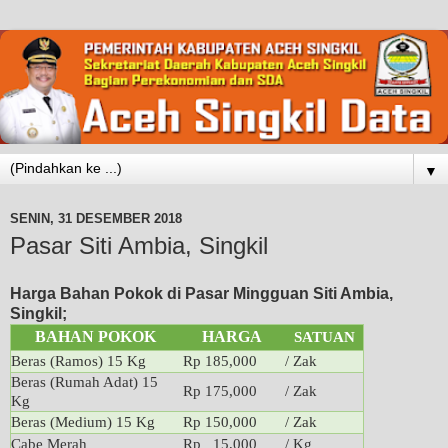
▼
SENIN, 31 DESEMBER 2018
Pasar Siti Ambia, Singkil
Harga Bahan Pokok di Pasar Mingguan Siti Ambia,
Singkil;
BAHAN POKOK
HARGA
SATUAN
Beras (Ramos) 15 Kg
Rp 185,000
/ Zak
Beras (Rumah Adat) 15
Rp 175,000
/ Zak
Kg
Beras (Medium) 15 Kg
Rp 150,000
/ Zak
Cabe Merah
Rp 15,000
/ Kg