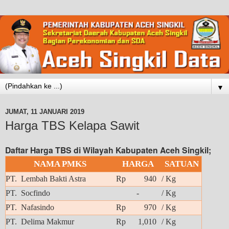
▼
JUMAT, 11 JANUARI 2019
Harga TBS Kelapa Sawit
Daftar Harga TBS di Wilayah Kabupaten Aceh Singkil;
NAMA PMKS
HARGA
SATUAN
PT. Lembah Bakti Astra
Rp 940
/ Kg
PT. Socfindo
-
/ Kg
PT. Nafasindo
Rp 970
/ Kg
PT. Delima Makmur
Rp 1,010
/ Kg