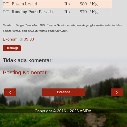
PT. Ensem Lestari
Rp 980
/ Kg
PT. Runding Putra Persada
Rp 970
/ Kg
Catatan : Harga Pembelian TBS Kelapa Sawit memiliki periode jangka waktu tertentu tidak
bersifat tetap, dan sewaktu-waktu dapat berubah.
Ekonomi
di
09.30
Berbagi
Tidak ada komentar:
Posting Komentar
‹
›
Beranda
Lihat versi web
Copyright © 2016 - 2026
ASIDA
.