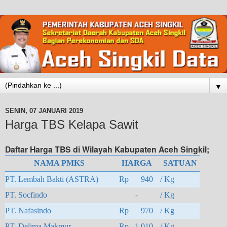
▼
SENIN, 07 JANUARI 2019
Harga TBS Kelapa Sawit
Daftar Harga TBS di Wilayah Kabupaten Aceh Singkil;
NAMA PMKS
HARGA
SATUAN
PT. Lembah Bakti (ASTRA)
Rp 940
/ Kg
PT. Socfindo
-
/ Kg
PT. Nafasindo
Rp 970
/ Kg
PT. Delima Makmur
Rp 1,010
/ Kg