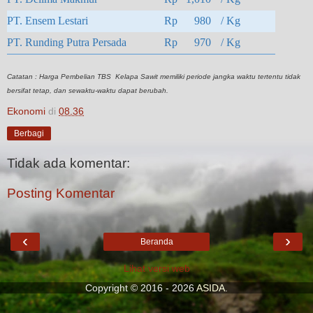
PT. Ensem Lestari
Rp 980
/ Kg
PT. Runding Putra Persada
Rp 970
/ Kg
Catatan : Harga Pembelian TBS Kelapa Sawit memiliki periode jangka waktu tertentu tidak
bersifat tetap, dan sewaktu-waktu dapat berubah.
Ekonomi
di
08.36
Berbagi
Tidak ada komentar:
Posting Komentar
‹
›
Beranda
Lihat versi web
Copyright © 2016 - 2026
ASIDA
.