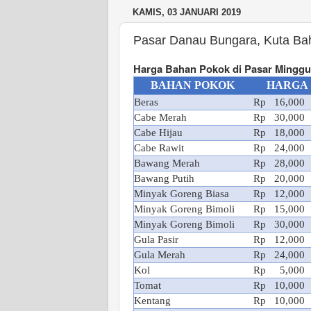
KAMIS, 03 JANUARI 2019
Pasar Danau Bungara, Kuta Ba
Harga Bahan Pokok di Pasar Minggu
BAHAN POKOK
HARGA
Beras
Rp 16,000
Cabe Merah
Rp 30,000
Cabe Hijau
Rp 18,000
Cabe Rawit
Rp 24,000
Bawang Merah
Rp 28
,000
Bawang Putih
Rp 20,000
Minyak Goreng Biasa
Rp 12,000
Minyak Goreng Bimoli
Rp 15,000
Minyak Goreng Bimoli
Rp 30,000
Gula Pasir
Rp 12,000
Gula Merah
Rp 24,000
Kol
Rp 5,000
Tomat
Rp 10,000
Kentang
Rp 10,000