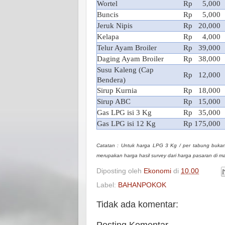
Wortel
Rp 5,000
Buncis
Rp 5,000
Jeruk Nipis
Rp 20,000
Kelapa
Rp 4,000
Telur Ayam Broiler
Rp 39,000
Daging Ayam Broiler
Rp 38,000
Susu Kaleng (Cap
Rp 12,000
Bendera)
Sirup Kurnia
Rp 18,000
Sirup ABC
Rp 15,000
Gas LPG isi 3 Kg
Rp 35,000
Gas LPG isi 12 Kg
Rp 175,000
Catatan : Untuk harga LPG 3 Kg / per tabung bukan
merupakan harga hasil survey dari harga pasaran di m
Diposting oleh
Ekonomi
di
10.00
Label:
BAHANPOKOK
Tidak ada komentar:
Posting Komentar