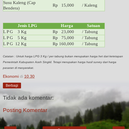
Susu Kaleng (Cap
Rp 15,000
/ Kaleng
Bendera)
Jenis LPG
Harga
Satuan
L P G 3 Kg
Rp 23,000
/ Tabung
L P G 5 Kg
Rp 75,000
/ Tabung
L P G 12 Kg
Rp 160,000
/ Tabung
Catatan : Untuk harga LPG 3 Kg / per tabung bukan merupakan harga het dari ketetapan
Pemerintah Kabupaten Aceh Singkil. Tetapi merupakan harga hasil survey dari harga
pasaran di masyarakat.
Ekonomi
di
10.30
Berbagi
Tidak ada komentar:
Posting Komentar