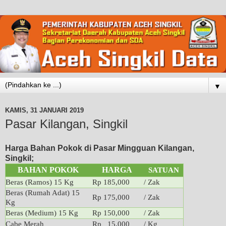
▼
KAMIS, 31 JANUARI 2019
Pasar Kilangan, Singkil
Harga Bahan Pokok di Pasar Mingguan Kilangan,
Singkil;
BAHAN POKOK
HARGA
SATUAN
Beras (Ramos) 15 Kg
Rp 185,000
/ Zak
Beras (Rumah Adat) 15
Rp 175,000
/ Zak
Kg
Beras (Medium) 15 Kg
Rp 150,000
/ Zak
Cabe Merah
Rp 15,000
/ Kg