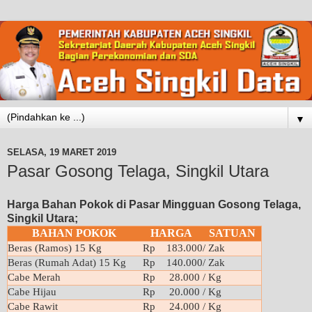
▼
SELASA, 19 MARET 2019
Pasar Gosong Telaga, Singkil Utara
Harga Bahan Pokok di Pasar Mingguan Gosong Telaga,
Singkil Utara;
BAHAN POKOK
HARGA
SATUAN
Beras (Ramos) 15 Kg
Rp 183.000
/ Zak
Beras (Rumah Adat) 15 Kg
Rp 140.000
/ Zak
Cabe Merah
Rp 28.000
/ Kg
Cabe Hijau
Rp 20.000
/ Kg
Cabe Rawit
Rp 24.000
/ Kg