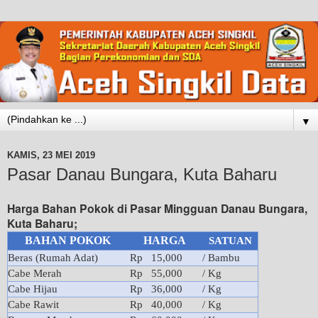
▼
KAMIS, 23 MEI 2019
Pasar Danau Bungara, Kuta Baharu
Harga Bahan Pokok di Pasar Mingguan Danau Bungara,
Kuta Baharu;
BAHAN POKOK
HARGA
SATUAN
Beras (Rumah Adat)
Rp 15,000
/ Bambu
Cabe Merah
Rp 55,000
/ Kg
Cabe Hijau
Rp 36,000
/ Kg
Cabe Rawit
Rp 40,000
/ Kg