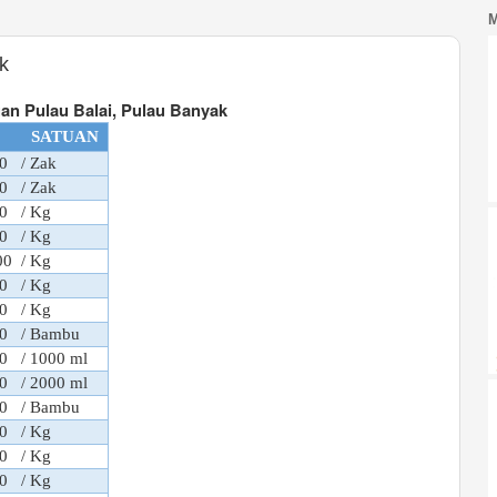
k
an Pulau Balai, Pulau Banyak
SATUAN
0
/ Zak
0
/ Zak
0
/ Kg
0
/ Kg
00
/ Kg
0
/ Kg
0
/ Kg
0
/ Bambu
0
/ 1000 ml
0
/ 2000 ml
0
/ Bambu
0
/ Kg
0
/ Kg
0
/ Kg