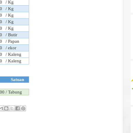
0
/ Kg
0
/ Kg
0
/ Kg
0
/ Kg
0
/ Kg
0
/ Butir
0
/ Papan
0
/ ekor
0
/ Kaleng
0
/ Kaleng
Satuan
00
/ Tabung