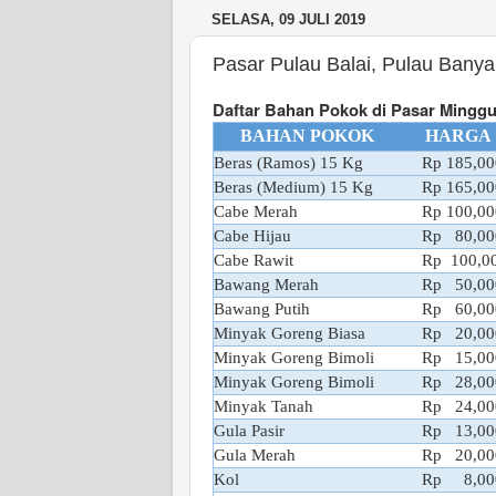
SELASA, 09 JULI 2019
Pasar Pulau Balai, Pulau Banya
Daftar Bahan Pokok di Pasar Minggu
BAHAN POKOK
HARGA
Beras (Ramos) 15 Kg
Rp 185,00
Beras (Medium) 15 Kg
Rp 165,00
Cabe Merah
Rp 100,00
Cabe Hijau
Rp 80,00
Cabe Rawit
Rp 100,0
Bawang Merah
Rp 50,00
Bawang Putih
Rp 60,00
Minyak Goreng Biasa
Rp 20,00
Minyak Goreng Bimoli
Rp 15,00
Minyak Goreng Bimoli
Rp 28,00
Minyak Tanah
Rp 24,00
Gula Pasir
Rp 13,00
Gula Merah
Rp 20,00
Kol
Rp 8,00