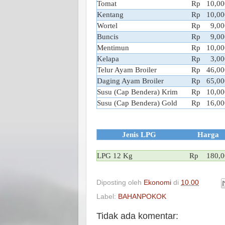
Tomat
Rp 10,00
Kentang
Rp 10,00
Wortel
Rp 9,00
Buncis
Rp 9,00
Mentimun
Rp 10,00
Kelapa
Rp 3,00
Telur Ayam Broiler
Rp 46,00
Daging Ayam Broiler
Rp 65,00
Susu (Cap Bendera) Krim
Rp 10,00
Susu (Cap Bendera) Gold
Rp 16,00
Jenis LPG
Harga
LPG 12 Kg
Rp 180,0
Diposting oleh
Ekonomi
di
10.00
Label:
BAHANPOKOK
Tidak ada komentar: