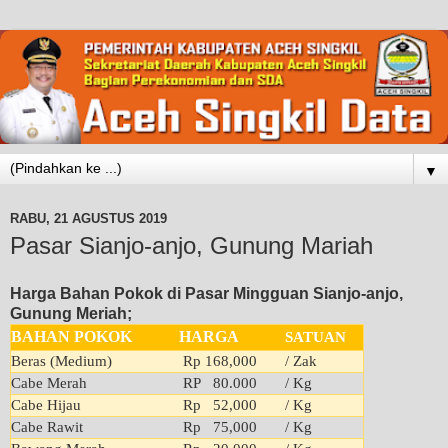
▼
RABU, 21 AGUSTUS 2019
Pasar Sianjo-anjo, Gunung Mariah
Harga Bahan Pokok di Pasar Mingguan Sianjo-anjo,
Gunung Meriah;
BAHAN POKOK
HARGA
SATUAN
Beras (Medium)
Rp 168,000
/ Zak
Cabe Merah
RP 80.000
/ Kg
Cabe Hijau
Rp 52,000
/ Kg
Cabe Rawit
Rp 75,000
/ Kg