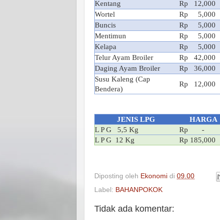
Kentang
Rp 12,000
Wortel
Rp 5,000
Buncis
Rp 5,000
Mentimun
Rp 5,000
Kelapa
Rp 5,000
Telur Ayam Broiler
Rp 42,000
Daging Ayam Broiler
Rp 36,000
Susu Kaleng (Cap
Rp 12,000
Bendera)
JENIS LPG
HARGA
L P G 5,5 Kg
Rp -
L P G 12 Kg
Rp 185,000
Diposting oleh
Ekonomi
di
09.00
Label:
BAHANPOKOK
Tidak ada komentar: