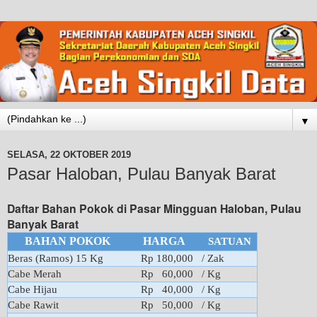
▼
SELASA, 22 OKTOBER 2019
Pasar Haloban, Pulau Banyak Barat
Daftar Bahan Pokok di Pasar Mingguan Haloban, Pulau
Banyak Barat
BAHAN POKOK
HARGA
SATUAN
Beras (Ramos) 15 Kg
Rp 180,000
/ Zak
Cabe Merah
Rp 60,000
/ Kg
Cabe Hijau
Rp 40,000
/ Kg
Cabe Rawit
Rp 50,000
/ Kg