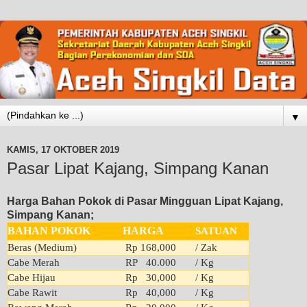
▼
KAMIS, 17 OKTOBER 2019
Pasar Lipat Kajang, Simpang Kanan
Harga Bahan Pokok di Pasar Mingguan Lipat Kajang,
Simpang Kanan;
BAHAN POKOK
HARGA
SATUAN
Beras (Medium)
Rp 168,000
/ Zak
Cabe Merah
RP 40.000
/ Kg
Cabe Hijau
Rp 30,000
/ Kg
Cabe Rawit
Rp 40,000
/ Kg