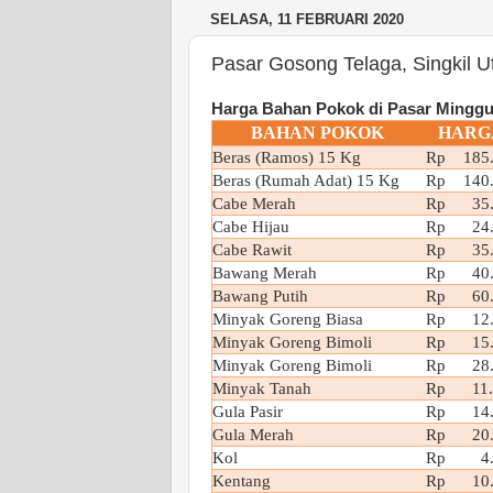
SELASA, 11 FEBRUARI 2020
Pasar Gosong Telaga, Singkil U
Harga Bahan Pokok di Pasar Minggua
BAHAN POKOK
HARG
Beras (Ramos) 15 Kg
Rp 185.
Beras (Rumah Adat) 15 Kg
Rp 140.
Cabe Merah
Rp 35.
Cabe Hijau
Rp 24.
Cabe Rawit
Rp 35.
Bawang Merah
Rp 40.
Bawang Putih
Rp 60.
Minyak Goreng Biasa
Rp 12.
Minyak Goreng Bimoli
Rp 15.
Minyak Goreng Bimoli
Rp 28.
Minyak Tanah
Rp 11.
Gula Pasir
Rp 14.
Gula Merah
Rp 20.
Kol
Rp 4.
Kentang
Rp 10.