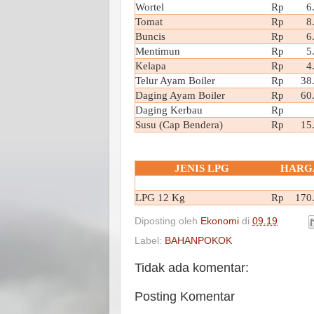
Wortel
Rp 6.
Tomat
Rp 8.
Buncis
Rp 6.
Mentimun
Rp 5.
Kelapa
Rp 4.
Telur Ayam Boiler
Rp 38.
Daging Ayam Boiler
Rp 60.
Daging Kerbau
Rp
Susu (Cap Bendera)
Rp 15.
JENIS LPG
HARG
LPG 12 Kg
Rp 170.
Diposting oleh
Ekonomi
di
09.19
Label:
BAHANPOKOK
Tidak ada komentar:
Posting Komentar