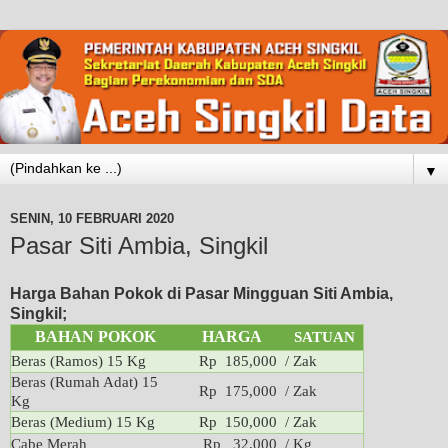
▼
SENIN, 10 FEBRUARI 2020
Pasar Siti Ambia, Singkil
Harga Bahan Pokok di Pasar Mingguan Siti Ambia,
Singkil;
BAHAN POKOK
HARGA
SATUAN
Beras (Ramos) 15 Kg
Rp 185,000
/ Zak
Beras (Rumah Adat) 15
Rp 175,000
/ Zak
Kg
Beras (Medium) 15 Kg
Rp 150,000
/ Zak
Cabe Merah
Rp 32,000
/ Kg