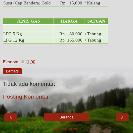
Susu (Cap Bendera) Gold
Rp 15,000
/ Kaleng
JENIS GAS
HARGA
SATUAN
LPG 5 Kg
Rp 80,000
/ Tabung
LPG 12 Kg
Rp 165,000
/ Tabung
Ekonomi
di
11.00
Berbagi
Tidak ada komentar:
Posting Komentar
‹
›
Beranda
Lihat versi web