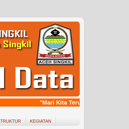
"Mari Kita Terus Bersinergy, Ban
STRUKTUR
KEGIATAN