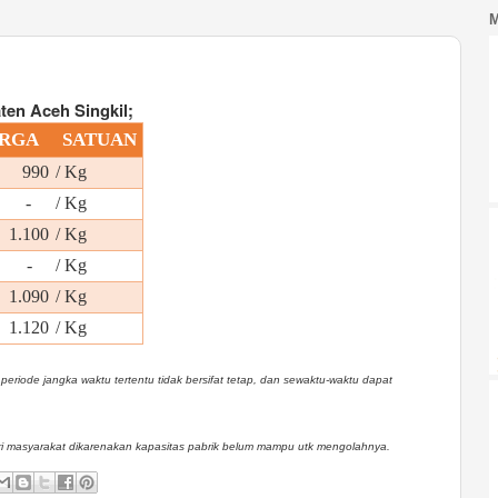
ten Aceh Singkil;
RGA
SATUAN
 990
/ Kg
-
/ Kg
1.100
/ Kg
 -
/ Kg
1.090
/ Kg
1.120
/ Kg
eriode jangka waktu tertentu tidak bersifat tetap, dan sewaktu-waktu dapat
dari masyarakat dikarenakan kapasitas pabrik belum mampu utk mengolahnya.