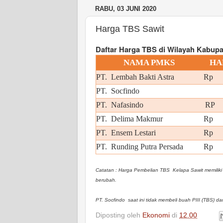
RABU, 03 JUNI 2020
Harga TBS Sawit
Daftar Harga TBS di Wilayah Kabupa
NAMA PMKS
HA
PT. Lembah Bakti Astra
Rp
PT. Socfindo
PT. Nafasindo
RP 
PT. Delima Makmur
Rp
PT. Ensem Lestari
Rp 
PT. Runding Putra Persada
Rp 
Catatan : Harga Pembelian TBS Kelapa Sawit memiliki p
berubah.
PT. Socfindo saat ini tidak membeli buah PIII (TBS) 
Diposting oleh
Ekonomi
di
12.00