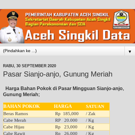
▼
RABU, 30 SEPTEMBER 2020
Pasar Sianjo-anjo, Gunung Meriah
Harga Bahan Pokok di Pasar Mingguan Sianjo-anjo,
Gunung Meriah;
BAHAN POKOK
HARGA
SATUAN
Beras Ramos
Rp 185,000
/ Zak
Cabe Merah
RP 20.000
/ Kg
Cabe Hijau
Rp 23,000
/ Kg
Cabe Rawit
Rp 26.000
/ Kg