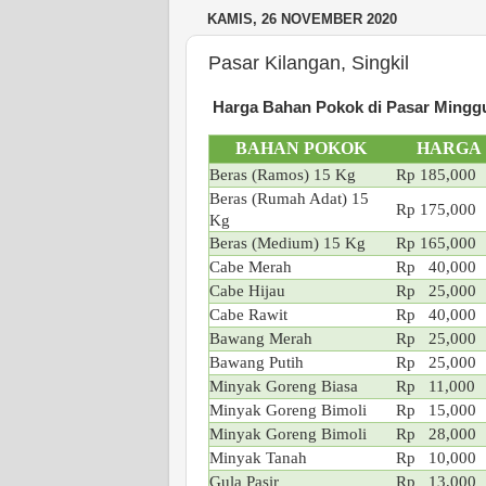
KAMIS, 26 NOVEMBER 2020
Pasar Kilangan, Singkil
Harga Bahan Pokok di Pasar Minggu
BAHAN POKOK
HARGA
Beras (Ramos) 15 Kg
Rp 185,000
Beras (Rumah Adat) 15
Rp 175,000
Kg
Beras (Medium) 15 Kg
Rp 165,000
Cabe Merah
Rp 40
,000
Cabe Hijau
Rp 25,000
Cabe Rawit
Rp 40,000
Bawang Merah
Rp 25,000
Bawang Putih
Rp 25,000
Minyak Goreng Biasa
Rp 11,000
Minyak Goreng Bimoli
Rp 15,000
Minyak Goreng Bimoli
Rp 28,000
Minyak Tanah
Rp 10,000
Gula Pasir
Rp 13,000