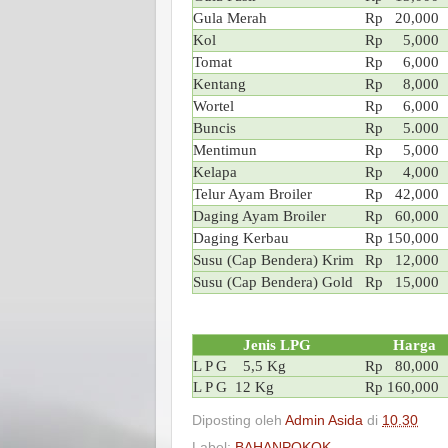
Gula Merah
Rp 20,000
Kol
Rp 5,000
Tomat
Rp 6,000
Kentang
Rp 8,000
Wortel
Rp 6,000
Buncis
Rp 5.000
Mentimun
Rp 5,000
Kelapa
Rp 4,000
Telur Ayam Broiler
Rp 42,000
Daging Ayam Broiler
Rp 60,000
Daging Kerbau
Rp 150,000
Susu (Cap Bendera) Krim
Rp 12,000
Susu (Cap Bendera) Gold
Rp 15,000
Jenis LPG
Harga
L P G 5,5 Kg
Rp 80,000
L P G 12 Kg
Rp 160,000
Diposting oleh
Admin Asida
di
10.30
Label:
BAHANPOKOK