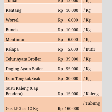
Tomat
Rp
12
.000
/ Kg
Kentang
Rp
10
.000
/ Kg
Wortel
Rp
6
.000
/ Kg
Buncis
Rp
10
.000
/ Kg
Mentimun
Rp
6
.000
/ Kg
Kelapa
Rp
5.000
/ Butir
Telur Ayam Broiler
Rp
39
.000
/ Kg
Daging Ayam Boiler
Rp
55
.000
/ Kg
Ikan Tongkol/Sisik
Rp
30
.000
/ Kg
Susu Kaleng (Cap
Bendera)
Rp
15.000
/ Kaleng
/ Tabung
Gas LPG isi 12 Kg
Rp
160.000