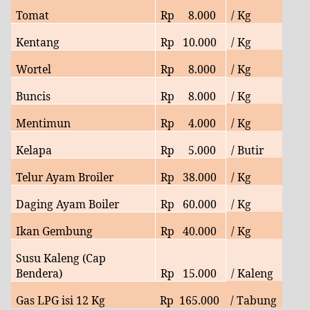
Tomat
Rp
8
.000
/ Kg
Kentang
Rp
10
.000
/ Kg
Wortel
Rp
8
.000
/ Kg
Buncis
Rp
8
.000
/ Kg
Mentimun
Rp
4
.000
/ Kg
Kelapa
Rp
5.000
/ Butir
Telur Ayam Broiler
Rp
38
.000
/ Kg
Daging Ayam Boiler
Rp
6
0.000
/ Kg
Ikan Gembung
Rp
40
.000
/ Kg
Susu Kaleng (Cap
Bendera)
Rp
15.000
/ Kaleng
Gas LPG isi 12 Kg
Rp
165.000
/ Tabung