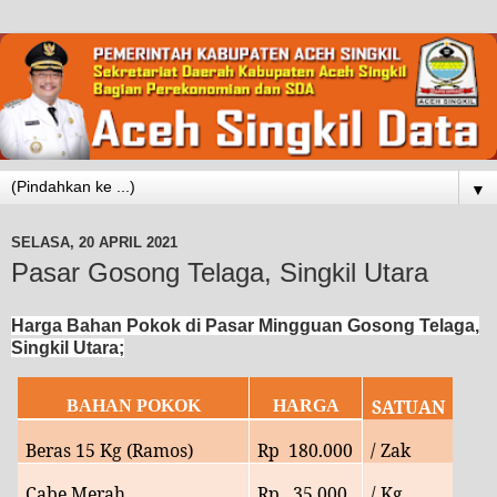
▼
SELASA, 20 APRIL 2021
Pasar Gosong Telaga, Singkil Utara
Harga Bahan Pokok di Pasar Mingguan Gosong Telaga,
Singkil Utara;
SATUAN
BAHAN POKOK
HARGA
Beras 15 Kg (Ramos)
Rp
180.000
/ Zak
Cabe Merah
Rp
35
.000
/ Kg