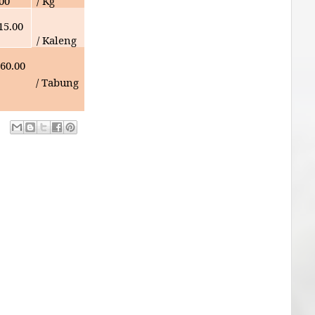
000
/ Kg
15.00
/ Kaleng
60.00
/ Tabung