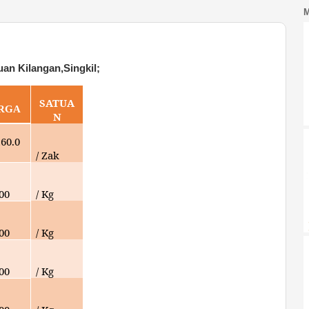
an Kilangan,Singkil;
SATUA
RGA
N
160.0
/ Zak
000
/ Kg
000
/ Kg
000
/ Kg