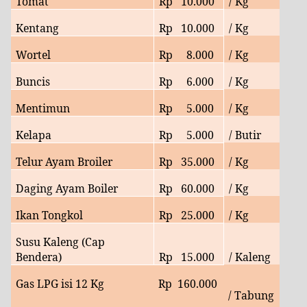
Tomat
Rp
10
.000
/ Kg
Kentang
Rp
10
.000
/ Kg
Wortel
Rp
8
.000
/ Kg
Buncis
Rp
6
.000
/ Kg
Mentimun
Rp
5
.000
/ Kg
Kelapa
Rp
5.000
/ Butir
Telur Ayam Broiler
Rp
35
.000
/ Kg
Daging Ayam Boiler
Rp
60
.000
/ Kg
Ikan Tongkol
Rp
25
.000
/ Kg
Susu Kaleng (Cap
Bendera)
Rp
15.000
/ Kaleng
Gas LPG isi 12 Kg
Rp
160.000
/ Tabung