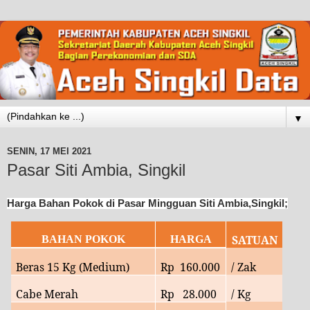
▼
SENIN, 17 MEI 2021
Pasar Siti Ambia, Singkil
Harga Bahan Pokok di Pasar Mingguan Siti Ambia,Singkil;
SATUAN
BAHAN POKOK
HARGA
Beras 15 Kg (Medium)
Rp
160.000
/ Zak
Cabe Merah
Rp
28
.000
/ Kg