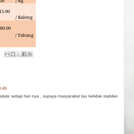
000
/ Kg
15.00
/ Kaleng
60.00
/ Tabung
9.45
date setiap hari nya , supaya masyarakat tau ketidak stabilan