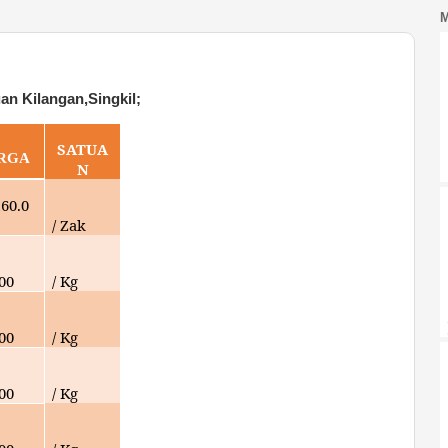
n Kilangan,Singkil;
SATUA
RGA
N
160.0
/ Zak
000
/ Kg
000
/ Kg
000
/ Kg