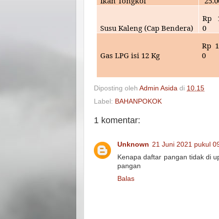
Ikan Tongkol
25
.
Rp
Susu Kaleng (Cap Bendera)
0
Rp
1
Gas LPG isi 12 Kg
0
Diposting oleh
Admin Asida
di
10.15
Label:
BAHANPOKOK
1 komentar:
Unknown
21 Juni 2021 pukul 0
Kenapa daftar pangan tidak di up
pangan
Balas