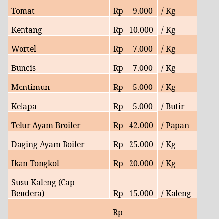
Tomat
Rp
9
.000
/ Kg
Kentang
Rp
10.
000
/ Kg
Wortel
Rp
7.
000
/ Kg
Buncis
Rp
7
.000
/ Kg
Mentimun
Rp
5.000
/ Kg
Kelapa
Rp
5
.000
/ Butir
Telur Ayam Broiler
Rp
42.000
/ Papan
Daging Ayam Boiler
Rp
25
.000
/ Kg
Ikan Tongkol
Rp
20
.000
/ Kg
Susu Kaleng (Cap
Bendera)
Rp
15.000
/ Kaleng
Rp