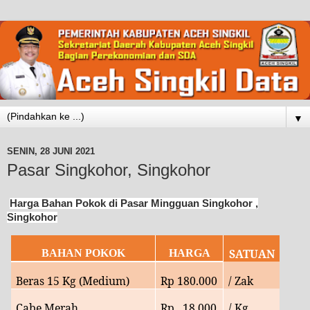
▼
SENIN, 28 JUNI 2021
Pasar Singkohor, Singkohor
Harga Bahan Pokok di Pasar Mingguan Singkohor ,
Singkohor
SATUAN
BAHAN POKOK
HARGA
Beras 15 Kg (Medium)
Rp
180.000
/ Zak
Cabe Merah
Rp
18
.000
/ Kg