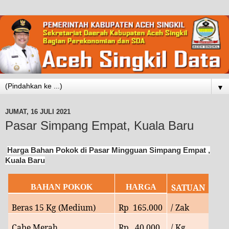
▼
JUMAT, 16 JULI 2021
Pasar Simpang Empat, Kuala Baru
Harga Bahan Pokok di Pasar Mingguan Simpang Empat ,
Kuala Baru
SATUAN
BAHAN POKOK
HARGA
Beras 15 Kg (Medium)
Rp
165.000
/ Zak
Cabe Merah
Rp
40
.000
/ Kg