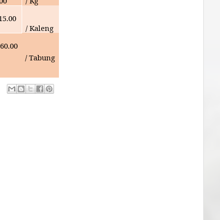
000
/ Kg
15.00
/ Kaleng
60.00
/ Tabung