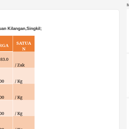
an Kilangan,Singkil;
SATUA
RGA
N
183.0
/ Zak
000
/ Kg
000
/ Kg
000
/ Kg