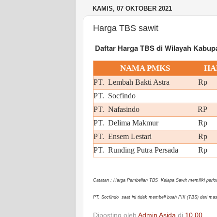
KAMIS, 07 OKTOBER 2021
Harga TBS sawit
Daftar Harga TBS di Wilayah Kabupa
NAMA PMKS
HA
PT. Lembah Bakti Astra
Rp 
PT. Socfindo
PT. Nafasindo
RP 
PT. Delima Makmur
Rp
PT. Ensem Lestari
Rp 
PT. Runding Putra Persada
Rp 
Catatan : Harga Pembelian TBS Kelapa Sawit memiliki periode
PT. Socfindo saat ini tidak membeli buah PIII (TBS) dari 
Diposting oleh
Admin Asida
di
10.00