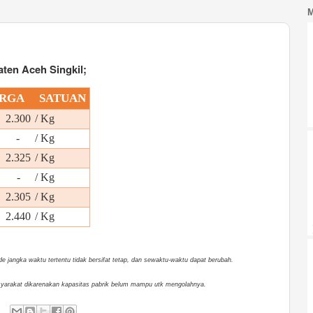
ten Aceh Singkil;
RGA
SATUAN
2.300
/ Kg
-
/ Kg
2.325
/ Kg
 -
/ Kg
2.305
/ Kg
2.440
/ Kg
 jangka waktu tertentu tidak bersifat tetap, dan sewaktu-waktu dapat berubah.
masyarakat dikarenakan kapasitas pabrik belum mampu utk mengolahnya.