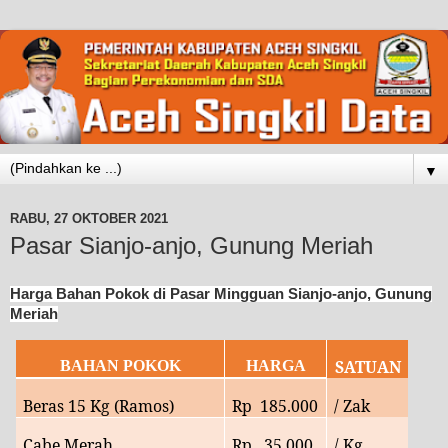
▼
RABU, 27 OKTOBER 2021
Pasar Sianjo-anjo, Gunung Meriah
Harga Bahan Pokok di Pasar Mingguan Sianjo-anjo, Gunung
Meriah
SATUAN
BAHAN POKOK
HARGA
Beras 15 Kg (Ramos)
Rp
185.000
/ Zak
Cabe Merah
Rp
35
.000
/ Kg