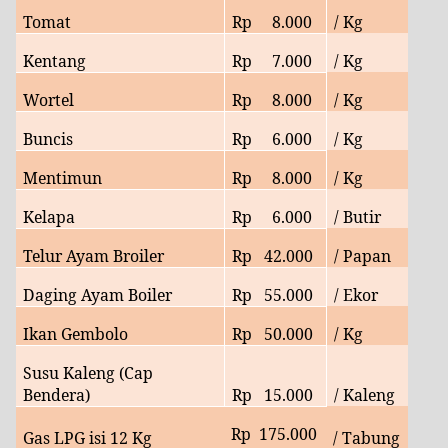
Tomat
Rp
8
.000
/ Kg
Kentang
Rp
7
.000
/ Kg
Wortel
Rp
8
.000
/ Kg
Buncis
Rp
6
.000
/ Kg
Mentimun
Rp
8
.000
/ Kg
Kelapa
Rp
6
.000
/ Butir
Telur Ayam Broiler
Rp
42
.000
/ Papan
Daging Ayam Boiler
Rp
55
.000
/ Ekor
Ikan Gembolo
Rp
50
.000
/ Kg
Susu Kaleng (Cap
Bendera)
Rp
15.000
/ Kaleng
Rp
175.000
Gas LPG isi 12 Kg
/ Tabung