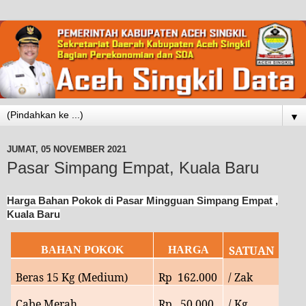
▼
JUMAT, 05 NOVEMBER 2021
Pasar Simpang Empat, Kuala Baru
Harga Bahan Pokok di Pasar Mingguan Simpang Empat ,
Kuala Baru
SATUAN
BAHAN POKOK
HARGA
Beras 15 Kg (Medium)
Rp
162.000
/ Zak
Cabe Merah
Rp
50
.000
/ Kg