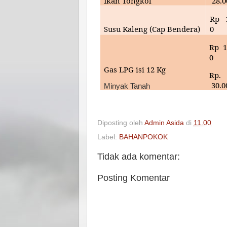
Ikan Tongkol
28
.
Rp
Susu Kaleng (Cap Bendera)
0
Rp
1
0
Gas LPG isi 12 Kg
Rp.
30.0
Minyak Tanah
Diposting oleh
Admin Asida
di
11.00
Label:
BAHANPOKOK
Tidak ada komentar:
Posting Komentar