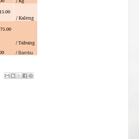
000
/ Kg
15.00
/ Kaleng
75.00
/ Tabung
00
/ Bambu