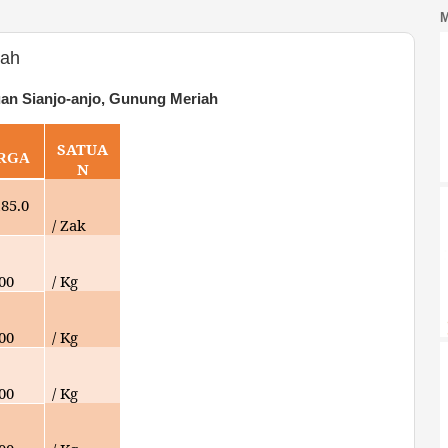
iah
an Sianjo-anjo, Gunung Meriah
SATUA
RGA
N
185.0
/ Zak
000
/ Kg
000
/ Kg
000
/ Kg