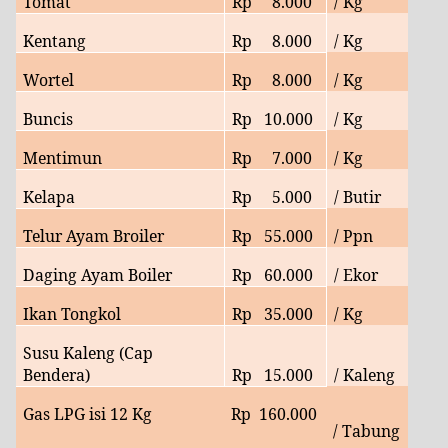
Tomat
Rp
8
.000
/ Kg
Kentang
Rp
8
.000
/ Kg
Wortel
Rp
8
.000
/ Kg
Buncis
Rp
10
.000
/ Kg
Mentimun
Rp
7
.000
/ Kg
Kelapa
Rp
5.000
/ Butir
Telur Ayam Broiler
Rp
55.
000
/ Ppn
Daging Ayam Boiler
Rp
60
.000
/ Ekor
Ikan Tongkol
Rp
35.000
/ Kg
Susu Kaleng (Cap
Bendera)
Rp
15.000
/ Kaleng
Gas LPG isi 12 Kg
Rp
160.000
/ Tabung