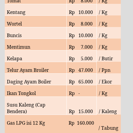
Tomat
Rp
8
.000
/ Kg
Kentang
Rp
10
.000
/ Kg
Wortel
Rp
8
.000
/ Kg
Buncis
Rp
10.
000
/ Kg
Mentimun
Rp
7
.000
/ Kg
Kelapa
Rp
5.000
/ Butir
Telur Ayam Broiler
Rp
47.
000
/ Ppn
Daging Ayam Boiler
Rp
65
.000
/ Ekor
Ikan Tongkol
Rp
-
/ Kg
Susu Kaleng (Cap
Bendera)
Rp
15.000
/ Kaleng
Gas LPG isi 12 Kg
Rp
160.000
/ Tabung