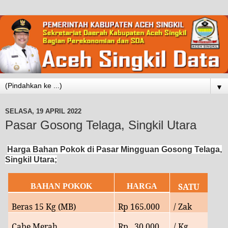
▼
SELASA, 19 APRIL 2022
Pasar Gosong Telaga, Singkil Utara
Harga Bahan Pokok di Pasar Mingguan Gosong Telaga,
Singkil Utara;
SATU
BAHAN POKOK
HARGA
Beras 15 Kg (MB)
Rp
165.000
/ Zak
Cabe Merah
Rp 30
.000
/ Kg