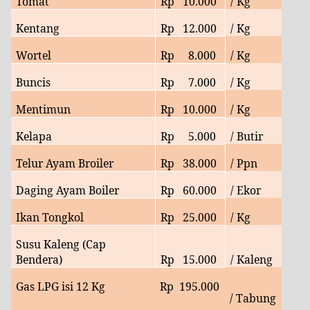
Tomat
Rp
10
.000
/ Kg
Kentang
Rp
12
.000
/ Kg
Wortel
Rp
8
.000
/ Kg
Buncis
Rp
7.
000
/ Kg
Mentimun
Rp
10
.000
/ Kg
Kelapa
Rp
5.000
/ Butir
Telur Ayam Broiler
Rp
38.
000
/ Ppn
Daging Ayam Boiler
Rp
60
.000
/ Ekor
Ikan Tongkol
Rp
25.000
/ Kg
Susu Kaleng (Cap
Bendera)
Rp
15.000
/ Kaleng
Gas LPG isi 12 Kg
Rp
195.000
/ Tabung