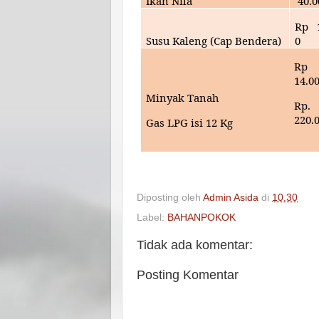
Ikan Nila
40
.
Rp
Susu Kaleng (Cap Bendera)
0
Rp
14
.0
Minyak Tanah
Rp.
220.
Gas LPG isi 12 Kg
Diposting oleh
Admin Asida
di
10.30
Label:
BAHANPOKOK
Tidak ada komentar:
Posting Komentar