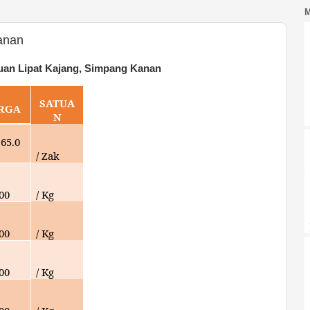
anan
uan Lipat Kajang, Simpang Kanan
SATUA
RGA
N
165.0
/ Zak
000
/ Kg
000
/ Kg
000
/ Kg