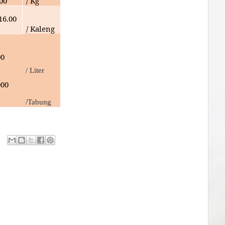
000
/ Kg
16.00
/ Kaleng
00
/ Liter
000
/Tabung