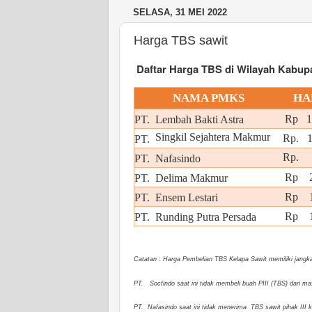
SELASA, 31 MEI 2022
Harga TBS sawit
Daftar Harga TBS di Wilayah Kabupa
NAMA PMKS
HA
Rp 1.
PT.
Lembah Bakti Astra
Singkil Sejahtera Makmur
Rp. 
PT.
Rp
PT.
Nafasindo
Rp 2
PT.
Delima Makmur
Rp 1
PT.
Ensem Lestari
Rp 1.
PT.
Runding Putra Persada
Catatan : Harga Pembelian TBS Kelapa Sawit memiliki jangka 
PT.
Socfindo saat ini tidak membeli buah PIII (TBS) dari
PT. Nafasindo saat ini tidak menerima TBS sawit pihak III 