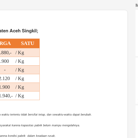
ten Aceh Singkil;
RGA
SATU
880,-
/ Kg
1.900
/ Kg
. -
/ Kg
.120
/ Kg
.900
/ Kg
940,-
/ Kg
waktu tertentu tidak bersifat tetap, dan sewaktu-waktu dapat berubah.
 masyarakat karena kapasitas pabrik belum mampu mengolahnya.
karena kondisi pabrik dalam keadaan rusak.