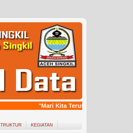
"Mari Kita Terus Bersinergy, Bang
STRUKTUR
KEGIATAN