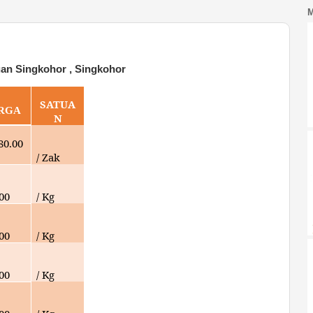
an Singkohor , Singkohor
SATUA
RGA
N
80.00
/ Zak
000
/ Kg
000
/ Kg
000
/ Kg