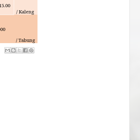
15.00
/ Kaleng
000
/ Tabung