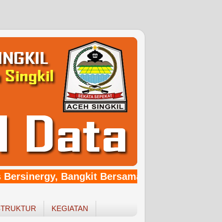
 Bersinergy, Bangkit Bersama Pemerintahan Ba
STRUKTUR
KEGIATAN