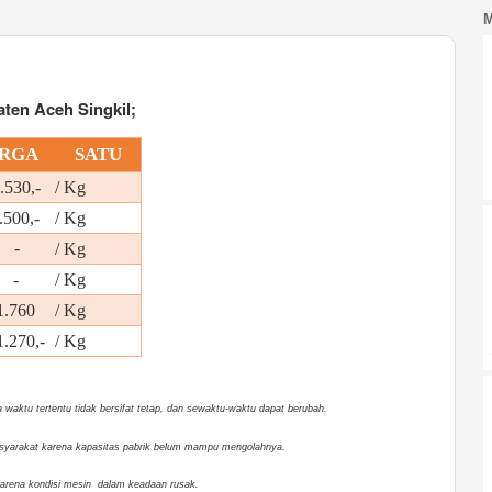
ten Aceh Singkil;
RGA
SATU
530,-
/ Kg
.500,-
/ Kg
. -
/ Kg
 -
/ Kg
.760
/ Kg
270,-
/ Kg
waktu tertentu tidak bersifat tetap, dan sewaktu-waktu dapat berubah.
 masyarakat karena kapasitas pabrik belum mampu mengolahnya.
 karena kondisi mesin dalam keadaan rusak.