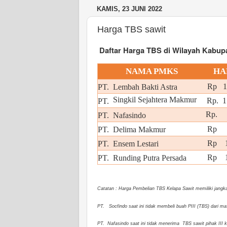
KAMIS, 23 JUNI 2022
Harga TBS sawit
Daftar Harga TBS di Wilayah Kabupa
NAMA PMKS
HA
Rp 1.
PT.
Lembah Bakti Astra
Singkil Sejahtera Makmur
Rp. 1
PT.
Rp
PT.
Nafasindo
Rp
PT.
Delima Makmur
Rp 1
PT.
Ensem Lestari
Rp 1.
PT.
Runding Putra Persada
Catatan : Harga Pembelian TBS Kelapa Sawit memiliki jangka 
PT.
Socfindo saat ini tidak membeli buah PIII (TBS) dari
PT. Nafasindo saat ini tidak menerima TBS sawit pihak III