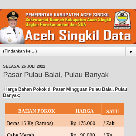
▼
SELASA, 26 JULI 2022
Pasar Pulau Balai, Pulau Banyak
Harga Bahan Pokok di Pasar Mingguan Pulau Balai, Pulau
Banyak;
SATU
BAHAN POKOK
HARGA
Beras 15 Kg (Ramos)
Rp
175.000
/ Zak
Cabe Merah
Rp 90
.000
/ Kg